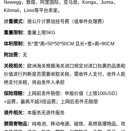
Newegg，敦煌，阿里国际，亚马逊，Konga，Jumia，
Kilimail，Linio等平台卖家。
计重模式：
按公斤计算加挂号费（或单件处理费）
重量限制：
重量上限5KG
体积限制：
长*宽*高<50*50*50CM 且长+宽+高<90CM
附加费：
无
关税相关：
欧洲海关根据海关进口规定对进口包裹的品类和
价值进行判断是否需要收取关税，需收件人支付，收件人拒
绝支付关税，将由发件人承担
保险理赔：
上网前丢件赔偿：申报价值（上限100USD）
+运费，最高不超3倍运费；上网后丢件无赔偿
退件相关：
本服务无退件服务
禁限寄物品：
纯电池、移动电源、磁铁、易燃易爆物品、攻