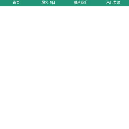
首页
服务项目
联系我们
注册/登录
东莞UPS国际快递公司
佛山FedEx联邦国际快递公
司
武汉跨境电商仓储代发货
CopyRight © 深圳市通达方国际物流有限公司