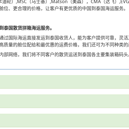
油轮）,MSC（马士基）,Matson（美森），CMA（达飞）,EV
舱位、更合理的价格，让客户有更优质的中国到泰国海运服务。
到泰国散货拼箱海运服务。
通过国际海运直接发运到泰国收货人，能为客户提供可靠，灵活
高质量的舱位配给和最优惠的运费价格，我们还可为不同种类的
内部网络，我们将不同客户的散货运送到泰国各主要集装箱码头