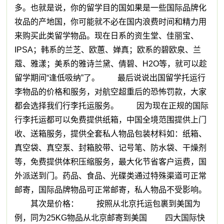
多。也就是说，你的留学目的国如果是一些国际品牌化
妆品的产地国，你可能就不必在国内浪费时间和精力用
来购买此类留学物品。现在日系的资生堂、佳丽宝、
IPSA；韩系的兰芝、欧蕙、婵真；欧系的碧欧泉、兰
蔻、雅漾；美系的雅诗兰黛、倩碧、H2O等，就可以趁
留学期间“逢低吸纳”了。 最后说说出国留学托运行
李物品的价格和服务，对航空超重后的恐怖罚款，大家
都会选择我们行李托运服务。 因为现在正规的国际
行李托运都可以免费提供纸箱，中国全境范围提供上门
收、送箱服务，提供全套私人物品包装材料如：纸箱、
真空袋、真空泵、封箱胶带、记号笔、防水袋、干燥剂
等，免费提供体积压缩服务，最大化节省客户运费，国
外派送到门。药品、食品、光碟类通过特殊渠道可正常
邮寄，国际品牌物品可正常邮寄，私人物品不受影响。
其次是价格： 按照从北京托运包裹到美国为
例，同为25KG物品从北京邮寄到美国 四大国际快