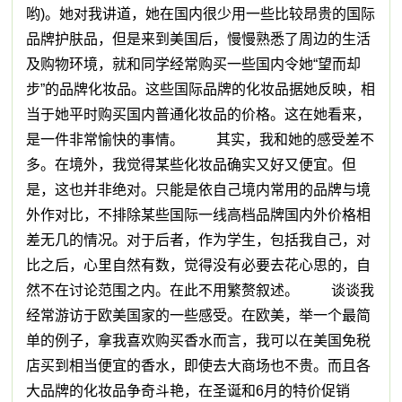
哟)。她对我讲道，她在国内很少用一些比较昂贵的国际
品牌护肤品，但是来到美国后，慢慢熟悉了周边的生活
及购物环境，就和同学经常购买一些国内令她“望而却
步”的品牌化妆品。这些国际品牌的化妆品据她反映，相
当于她平时购买国内普通化妆品的价格。这在她看来，
是一件非常愉快的事情。 其实，我和她的感受差不
多。在境外，我觉得某些化妆品确实又好又便宜。但
是，这也并非绝对。只能是依自己境内常用的品牌与境
外作对比，不排除某些国际一线高档品牌国内外价格相
差无几的情况。对于后者，作为学生，包括我自己，对
比之后，心里自然有数，觉得没有必要去花心思的，自
然不在讨论范围之内。在此不用繁赘叙述。 谈谈我
经常游访于欧美国家的一些感受。在欧美，举一个最简
单的例子，拿我喜欢购买香水而言，我可以在美国免税
店买到相当便宜的香水，即使去大商场也不贵。而且各
大品牌的化妆品争奇斗艳，在圣诞和6月的特价促销