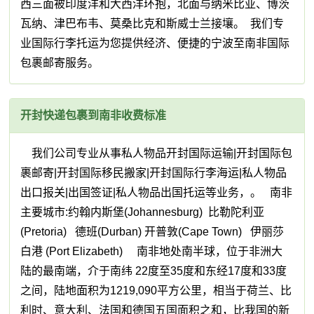
西三面被印度洋和大西洋环抱，北面与纳米比亚、博茨
瓦纳、津巴布韦、莫桑比克和斯威士兰接壤。 我们专
业国际行李托运为您提供经济、便捷的宁波至南非国际
包裹邮寄服务。
开封快递包裹到南非收费标准
我们公司专业从事私人物品开封国际运输|开封国际包
裹邮寄|开封国际移民搬家|开封国际行李海运|私人物品
出口报关|出国签证|私人物品出国托运等业务，。 南非
主要城市:约翰内斯堡(Johannesburg) 比勒陀利亚
(Pretoria) 德班(Durban) 开普敦(Cape Town) 伊丽莎
白港 (Port Elizabeth) 南非地处南半球，位于非洲大
陆的最南端，介于南纬 22度至35度和东经17度和33度
之间，陆地面积为1219,090平方公里，相当于荷兰、比
利时、意大利、法国和德国五国面积之和，比我国的新