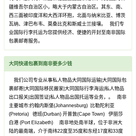
疆维吾尔自治区小，略大于内蒙古自治区。其东、南、
西三面被印度洋和大西洋环抱，北面与纳米比亚、博茨
瓦纳、津巴布韦、莫桑比克和斯威士兰接壤。 我们专
业国际行李托运为您提供经济、便捷的开封至南非国际
包裹邮寄服务。
大同快递包裹到南非要多少钱
我们公司专业从事私人物品大同国际运输|大同国际包
裹邮寄|大同国际移民搬家|大同国际行李海运|私人物品
出口报关|出国签证|私人物品出国托运等业务，。 南非
主要城市:约翰内斯堡(Johannesburg) 比勒陀利亚
(Pretoria) 德班(Durban) 开普敦(Cape Town) 伊丽莎
白港 (Port Elizabeth) 南非地处南半球，位于非洲大
陆的最南端，介于南纬22度至35度和东经17度和33度